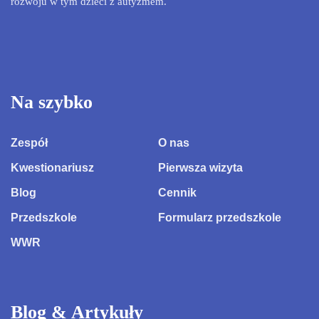
rozwoju w tym dzieci z autyzmem.
Na szybko
Zespół
O nas
Kwestionariusz
Pierwsza wizyta
Blog
Cennik
Przedszkole
Formularz przedszkole
WWR
Blog & Artykuły