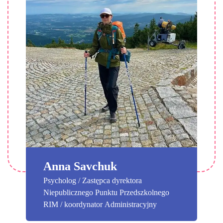
Anna Savchuk
Psycholog / Zastępca dyrektora
Niepublicznego Punktu Przedszkolnego
RIM / koordynator Administracyjny