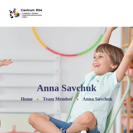
Anna Savchuk
Home
Team Member
Anna Savchuk