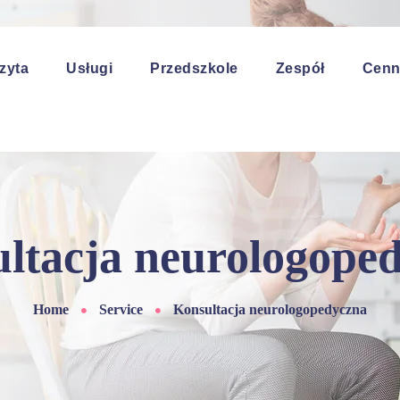
zyta
Usługi
Przedszkole
Zespół
Cenn
ltacja neurologope
Home
Service
Konsultacja neurologopedyczna