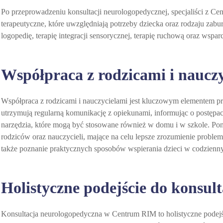
Po przeprowadzeniu konsultacji neurologopedycznej, specjaliści z 
terapeutyczne, które uwzględniają potrzeby dziecka oraz rodzaju za
logopedię, terapię integracji sensorycznej, terapię ruchową oraz wspa
Współpraca z rodzicami i naucz
Współpraca z rodzicami i nauczycielami jest kluczowym elementem pro
utrzymują regularną komunikację z opiekunami, informując o postępach
narzędzia, które mogą być stosowane również w domu i w szkole. Pona
rodziców oraz nauczycieli, mające na celu lepsze zrozumienie probl
także poznanie praktycznych sposobów wspierania dzieci w codzienn
Holistyczne podejście do konsul
Konsultacja neurologopedyczna w Centrum RIM to holistyczne podejśc