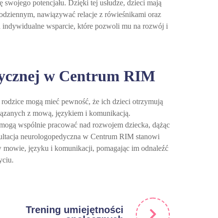
swojego potencjału. Dzięki tej usłudze, dzieci mają
 codziennym, nawiązywać relacje z rówieśnikami oraz
 indywidualne wsparcie, które pozwoli mu na rozwój i
edycznej w Centrum RIM
 rodzice mogą mieć pewność, że ich dzieci otrzymują
iązanych z mową, językiem i komunikacją.
e mogą wspólnie pracować nad rozwojem dziecka, dążą
c
nsultacja neurologopedyczna w Centrum RIM stanowi
i w mowie, języku i komunikacji, pomagając im odnaleźć
yciu.
Trening umiejętności