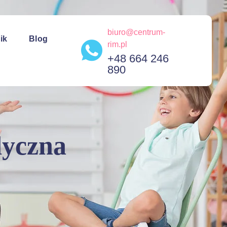
biuro@centrum-
ik
Blog
rim.pl
+48 664 246
890
dyczna