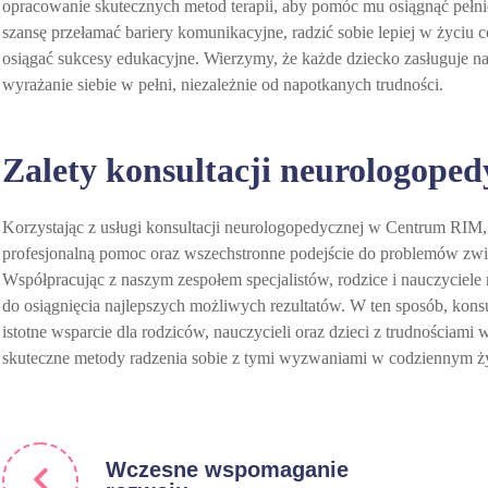
opracowanie skutecznych metod terapii, aby pomóc mu osiągnąć pełnię 
szansę przełamać bariery komunikacyjne, radzić sobie lepiej w życiu
osiągać sukcesy edukacyjne. Wierzymy, że każde dziecko zasługuje na
wyrażanie siebie w pełni, niezależnie od napotkanych trudności.
Zalety konsultacji neurologop
Korzystając z usługi konsultacji neurologopedycznej w Centrum RIM,
profesjonalną pomoc oraz wszechstronne podejście do problemów zw
Współpracując z naszym zespołem specjalistów, rodzice i nauczyciel
do osiągnięcia najlepszych możliwych rezultatów. W ten sposób, ko
istotne wsparcie dla rodziców, nauczycieli oraz dzieci z trudnościam
skuteczne metody radzenia sobie z tymi wyzwaniami w codziennym ż
Wczesne wspomaganie