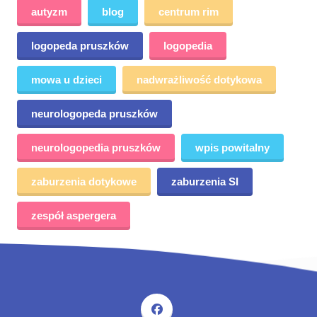
autyzm
blog
centrum rim
logopeda pruszków
logopedia
mowa u dzieci
nadwrażliwość dotykowa
neurologopeda pruszków
neurologopedia pruszków
wpis powitalny
zaburzenia dotykowe
zaburzenia SI
zespół aspergera