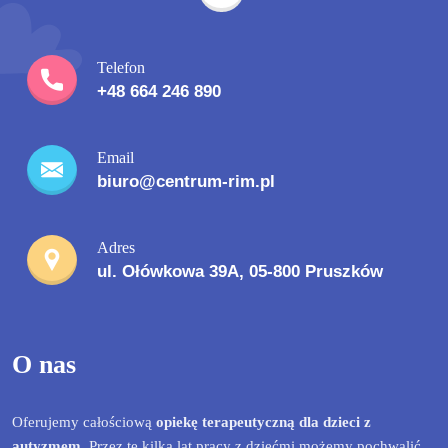
Telefon
+48 664 246 890
Email
biuro@centrum-rim.pl
Adres
ul. Ołówkowa 39A, 05-800 Pruszków
O nas
Oferujemy całościową
opiekę terapeutyczną dla dzieci z
autyzmem
. Przez te kilka lat pracy z dziećmi możemy pochwalić