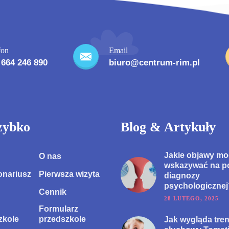
fon
Email
 664 246 890
biuro@centrum-rim.pl
zybko
Blog & Artykuły
Jakie objawy m
O nas
wskazywać na p
onariusz
Pierwsza wizyta
diagnozy
psychologicznej
Cennik
28 LUTEGO, 2025
Formularz
zkole
przedszkole
Jak wygląda tre