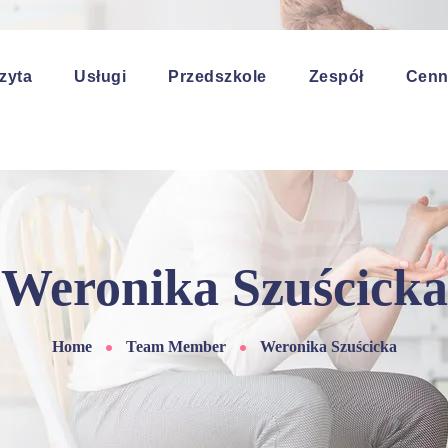
zyta
Usługi
Przedszkole
Zespół
Cenn
Weronika Szuścicka
Home
Team Member
Weronika Szuścicka