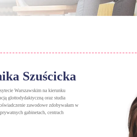
ika Szuścicka
rsytecie Warszawskim na kierunku
acją glottodydaktyczną oraz studia
 Doświadczenie zawodowe zdobywałam w
 prywatnych gabinetach, centrach