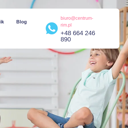
biuro@centrum-
ik
Blog
rim.pl
+48 664 246
890