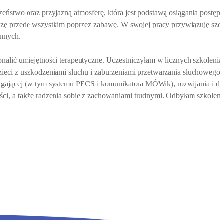
ństwo oraz przyjazną atmosferę, która jest podstawą osiągania postęp
zę przede wszystkim poprzez zabawę. W swojej pracy przywiązuję szc
ennych.
konalić umiejętności terapeutyczne. Uczestniczyłam w licznych szkole
dzieci z uszkodzeniami słuchu i zaburzeniami przetwarzania słuchowe
gającej (w tym systemu PECS i komunikatora MÓWik), rozwijania i do
ści, a także radzenia sobie z zachowaniami trudnymi. Odbyłam szkole