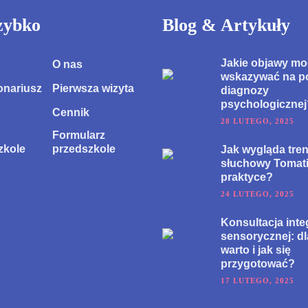
zybko
Blog & Artykuły
Jakie objawy m
O nas
wskazywać na p
onariusz
Pierwsza wizyta
diagnozy
psychologicznej
Cennik
28 LUTEGO, 2025
Formularz
zkole
przedszkole
Jak wygląda tre
słuchowy Tomat
praktyce?
24 LUTEGO, 2025
Konsultacja inte
sensorycznej: d
warto i jak się
przygotować?
17 LUTEGO, 2025