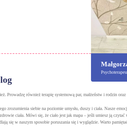
Małgorz
Psychoterapeu
log
zież. Prowadzę również terapię systemową par, małżeństw i rodzin or
zego zrozumienia siebie na poziomie umysłu, duszy i ciała. Nasze emoc
drowie ciała. Mówi się, że ciało jest jak mapa – jeśli umiesz ją czytać
ają się w naszym sposobie poruszania się i wyglądzie. Warto pamiętać,