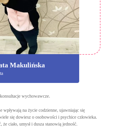
ata Makulińska
ta
az konsultacje wychowawcze.
je wpływają na życie codzienne, ujawniając się
 wiele się dowiesz o osobowości i psychice człowieka.
 że ciało, umysł i dusza stanowią jedność.