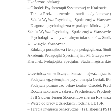
Ukończona edukacja:
– Ośrodek Psychoterapii Systemowej w Krakowie
– Terapia Rodzin– czteroletnie studia podyplomowe
– Szkoła Wyższa Psychologii Społecznej w Warszaw
– Diagnoza psychologiczna w praktyce klinicznej. 
Szkoła Wyższa Psychologii Społecznej w Warszawie
– Psychologia w indywidualnym toku studiów. Studia
Uniwersytet Warszawski
– Edukacja początkowa i terapia pedagogiczna. Stu
Akademia Pedagogiki Specjalnej im. M. Grzegorzew
Kierunek: Pedagogika Specjalna. Studia magisterskie
Uczestniczyłam w licznych kursach, najważniejsze to
– Podejście egzystencjalne-psychoterapia Gestalt. 
– Podejście poznawczo-behawioralne. Ośrodek Psyc
– Roczne szkolenie z zakresu Psychoterapii Psych
– I i II Stopień Terapii Skoncentrowanej na Rozwią
– Wstęp do pracy z dzieckiem i rodziną. LETSR
– Terapia Integracji Sensorycznej (I i II stopień) PST