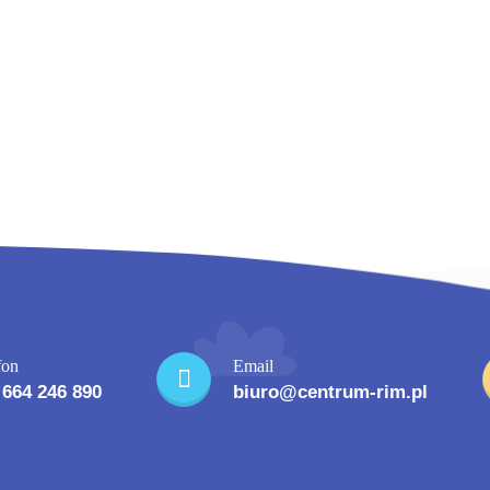
fon
Email
 664 246 890
biuro@centrum-rim.pl