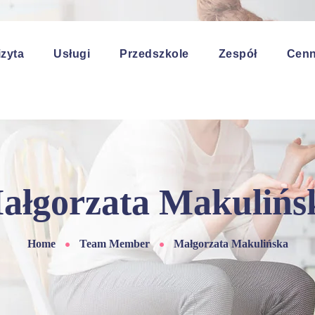
izyta
Usługi
Przedszkole
Zespół
Cenn
ałgorzata Makulińs
Home
Team Member
Małgorzata Makulińska