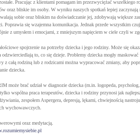
ostałe. Pracując z klientami pomagam im przezwyciężać wszelkiego r
tów oraz bliskie im osoby. W wyniku naszych spotkań lepiej zaczynają 
walają sobie oraz bliskim na doświadczanie jej, zdobywają większe zauf
i. Poprawia się wzajemna komunikacja. Jednak przede wszystkim czuj
jnie z umysłem i emocjami, z mniejszym napięciem w ciele czyli w zg
ościowe spojrzenie na potrzeby dziecka i jego rodziny. Może się okaza
odzwierciedlają to, co się dzieje. Problemy dziecka mogły maskować w
z całą rodziną lub z rodzicami można wypracować zmiany, aby popra
anie dziecka.
RIM może brać udział w diagnozie dziecka (m.in. logopeda, psycholog,
lko wspólna praca terapeutów, dziecka i rodziny przynosi jak najlepsz
wiania, zespołem Aspergera, depresją, lękami, chwiejnością nastroju,
mach wychowawczych.
owerowymi oraz medytacją.
.rozumiemysiebie.pl