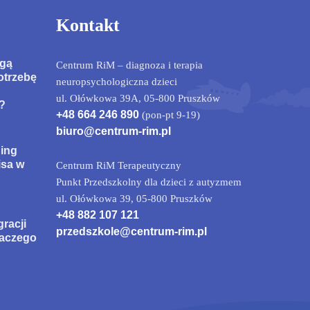
Kontakt
ogą
Centrum RiM – diagnoza i terapia
otrzebę
neuropsychologiczna dzieci
ul. Ołówkowa 39A, 05-800 Pruszków
?
+48 664 246 890
(pon-pt 9-19)
biuro@centrum-rim.pl
ning
isa w
Centrum RiM Terapeutyczny
Punkt Przedszkolny dla dzieci z autyzmem
ul. Ołówkowa 39, 05-800 Pruszków
+48 882 107 121
gracji
przedszkole@centrum-rim.pl
laczego