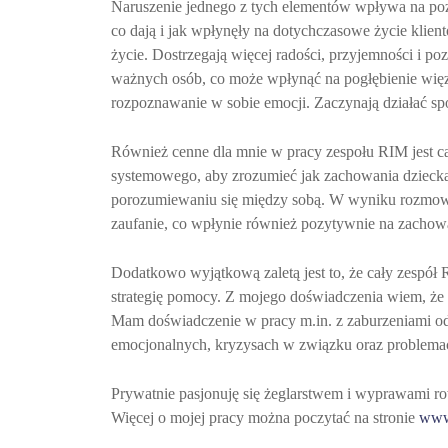
Naruszenie jednego z tych elementów wpływa na poz
co dają i jak wpłynęły na dotychczasowe życie klien
życie. Dostrzegają więcej radości, przyjemności i poz
ważnych osób, co może wpłynąć na pogłębienie więz
rozpoznawanie w sobie emocji. Zaczynają działać spó
Również cenne dla mnie w pracy zespołu RIM jest cał
systemowego, aby zrozumieć jak zachowania dziecka 
porozumiewaniu się między sobą. W wyniku rozmowy 
zaufanie, co wpłynie również pozytywnie na zachow
Dodatkowo wyjątkową zaletą jest to, że cały zespół 
strategię pomocy. Z mojego doświadczenia wiem, że ty
Mam doświadczenie w pracy m.in. z zaburzeniami odży
emocjonalnych, kryzysach w związku oraz proble
Prywatnie pasjonuję się żeglarstwem i wyprawami r
Więcej o mojej pracy można poczytać na stronie
www