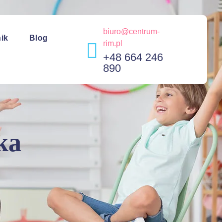
biuro@centrum-
ik
Blog
rim.pl
+48 664 246
890
ka