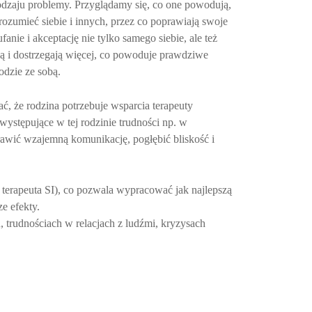
odzaju problemy. Przyglądamy się, co one powodują,
rozumieć siebie i innych, przez co poprawiają swoje
anie i akceptację nie tylko samego siebie, ale też
ą i dostrzegają więcej, co powoduje prawdziwe
odzie ze sobą.
ć, że rodzina potrzebuje wsparcia terapeuty
ystępujące w tej rodzinie trudności np. w
wić wzajemną komunikację, pogłębić bliskość i
 terapeuta SI), co pozwala wypracować jak najlepszą
e efekty.
 trudnościach w relacjach z ludźmi, kryzysach