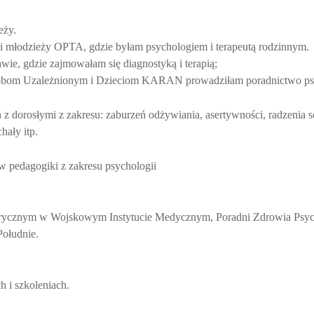
eży.
i i młodzieży OPTA, gdzie byłam psychologiem i terapeutą rodzinnym.
ie, gdzie zajmowałam się diagnostyką i terapią;
sobom Uzależnionym i Dzieciom KARAN prowadziłam poradnictwo psych
dorosłymi z zakresu: zaburzeń odżywiania, asertywności, radzenia sob
hały itp.
w pedagogiki z zakresu psychologii
iatrycznym w Wojskowym Instytucie Medycznym, Poradni Zdrowia Psy
ołudnie.
h i szkoleniach.